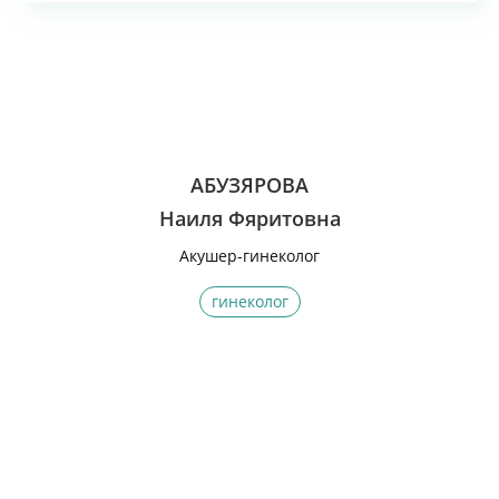
АБУЗЯРОВА
Наиля Фяритовна
Акушер-гинеколог
гинеколог