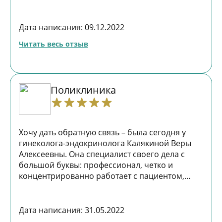
быстро и искренне откликнулись и с
пониманием отнеслись к моей непростой
ситуации. Уделили свое время и внимание и
Дата написания: 09.12.2022
оказали оперативную и бесценную помощь!
Читать весь отзыв
Это не просто громкие слова. Мое состояние
здоровья очень непростое и как знать,
возможно они спасли жизнь еще одному
человеку. И человечку:) Как хорошо, что есть
Поликлиника
такие люди и такие врачи! значит есть
надежда. Спасибо! Юлия Бадикова
Хочу дать обратную связь – была сегодня у
гинеколога-эндокринолога Калякиной Веры
Алексеевны. Она специалист своего дела с
большой буквы: профессионал, четко и
концентрированно работает с пациентом,
реально хочет помочь. Спасибо огромное,
Вера Алексеевна! Вы вдохновляете на подвиги!
Оксана Викторовна О.
Дата написания: 31.05.2022