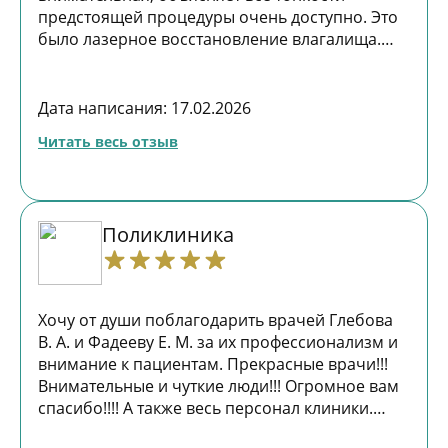
надежного и чуткого гинеколога.
предстоящей процедуры очень доступно. Это
было лазерное восстановление влагалища.
После третьих родов у меня синдром
релаксированного влагалища. Благодаря
лазеру всё восстановилось. Результат
Дата написания: 17.02.2026
отличный!
Читать весь отзыв
Поликлиника
Хочу от души поблагодарить врачей Глебова
В. А. и Фадееву Е. М. за их профессионализм и
внимание к пациентам. Прекрасные врачи!!!
Внимательные и чуткие люди!!! Огромное вам
спасибо!!!! А также весь персонал клиники.
Доброжелательные и приятные в общении.