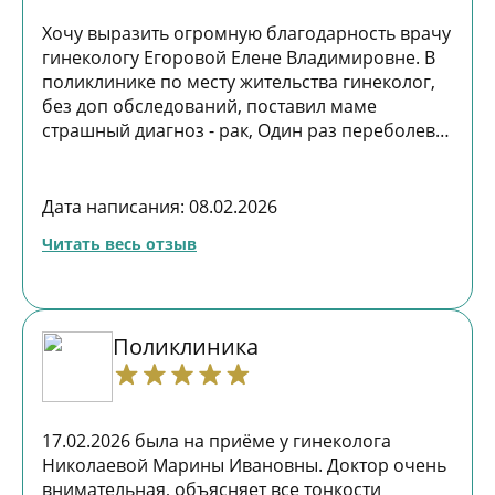
Хочу выразить огромную благодарность врачу
гинекологу Егоровой Елене Владимировне. В
поликлинике по месту жительства гинеколог,
без доп обследований, поставил маме
страшный диагноз - рак, Один раз переболев
онкологией для мамы это был большой шок,
но подумав, мы решили перепроверить
диагноз и обратились к Елене Владимировне.
Дата написания: 08.02.2026
Замечательный врач, внимательная и чуткая,
Читать весь отзыв
профессионал с большой буквы! Сразу
чувствуется заботливое отношение и
искренняя заинтересованность в здоровье
своего пациента. Елена Владимировна
Поликлиника
назначила доп исследования и анализы,
объяснила каждую процедуру, а после
спокойно и понятно ответила на все вопросы.
Диагноз не подтвердился! Спасибо большое
17.02.2026 была на приёме у гинеколога
Вам доктор, от всей нашей семьи!!!
Николаевой Марины Ивановны. Доктор очень
Рекомендую специалиста всем, кто ищет
внимательная, объясняет все тонкости