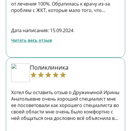
от лечения 100%. Обратилась к врачу из-за
проблем с ЖКТ, которые мало того, что
доставляли дискомфорт в повседневной
жизни, но и оказывали влияние на весь
организме в целом, были и лор заболевания и
Дата написания: 15.09.2024
проблемы с кожей лица. Доктор определила
Читать весь отзыв
причину проблем ЖКТ, назначила подробное,
комплексное лечение, которое включало
препараты не только для лечения жкт.
Активный период лечения был месяца три,
Поликлиника
итог лечения потрясающий - ушли
дискомфортные и болезненные ощущения в
жкт (по данным УЗИ показатели улучшились),
кожа очистилась и была первая осень-зима
Хотел бы оставить отзыв о Дружининой Ирины
без тонзилита. Планирую и дальше
Анатольевне очень хороший специалист мне
наблюдаться у Юлии Викторовны, так как
ее посоветовали как хорошего специалиста во
поняла, что лучшее лечение-это
своей области мне очень было комфортно с
профилактика.
ней общаться она дословно всё объяснила все
показала очень доволен проведённый со