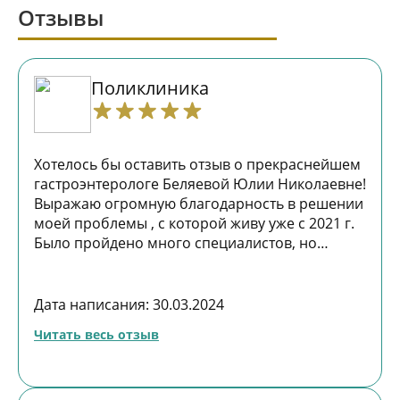
Отзывы
Поликлиника
Хотелось бы оставить отзыв о прекраснейшем
гастроэнтерологе Беляевой Юлии Николаевне!
Выражаю огромную благодарность в решении
моей проблемы , с которой живу уже с 2021 г.
Было пройдено много специалистов, но
именно Юлия Николаевна нашла подход и за
кратчайшие сроки я увидела положительные
результаты, из кабинет я выходила со слезами
Дата написания: 30.03.2024
счастья! Очень советую данного специалиста!
Читать весь отзыв