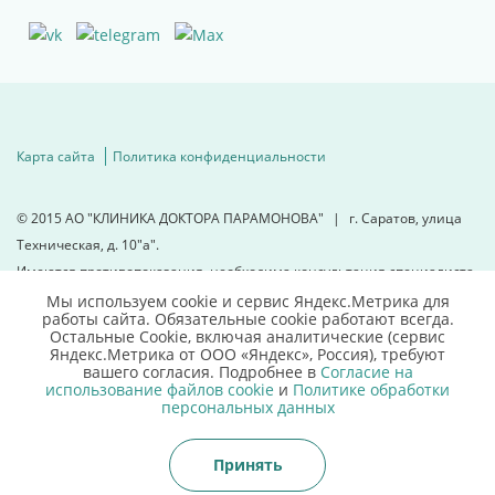
Карта сайта
Политика конфиденциальности
© 2015
АО "КЛИНИКА ДОКТОРА ПАРАМОНОВА"
|
г. Саратов, улица
Техническая, д. 10"а".
Имеются противопоказания, необходима консультация специалиста.
Мы используем cookie и сервис Яндекс.Метрика для
работы сайта. Обязательные cookie работают всегда.
Для детальной информации
Остальные Сookie, включая аналитические (сервис
свяжитесь с нами
Яндекс.Метрика от ООО «Яндекс», Россия), требуют
вашего согласия. Подробнее в
Согласие на
использование файлов cookie
и
Политике обработки
8 (8452)66 03 03
персональных данных
Принять
Записаться онлайн
Позвонить