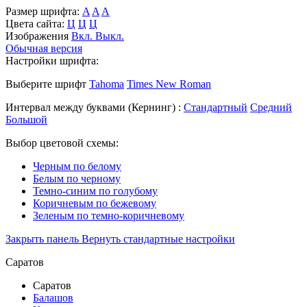
Размер шрифта:
A
A
A
Цвета сайта:
Ц
Ц
Ц
Изображения
Вкл.
Выкл.
Обычная версия
Настройки шрифта:
Выберите шрифт
Tahoma
Times New Roman
Интервал между буквами
(Кернинг)
:
Стандартный
Средний
Большой
Выбор цветовой схемы:
Черным по белому
Белым по черному
Темно-синим по голубому
Коричневым по бежевому
Зеленым по темно-коричневому
Закрыть панель
Вернуть стандартные настройки
Саратов
Саратов
Балашов