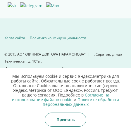
Карта сайта
Политика конфиденциальности
© 2015
АО "КЛИНИКА ДОКТОРА ПАРАМОНОВА"
|
г. Саратов, улица
Техническая, д. 10"а".
Имеются противопоказания, необходима консультация специалиста.
Мы используем cookie и сервис Яндекс.Метрика для
работы сайта. Обязательные cookie работают всегда.
Для детальной информации
Остальные Сookie, включая аналитические (сервис
свяжитесь с нами
Яндекс.Метрика от ООО «Яндекс», Россия), требуют
вашего согласия. Подробнее в
Согласие на
использование файлов cookie
и
Политике обработки
8 (8452)66 03 03
персональных данных
Принять
Записаться онлайн
Позвонить