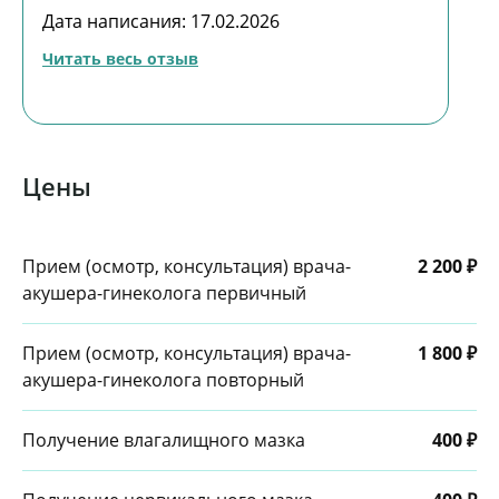
восстановление влагалища. После третьих
Дата написания: 17.02.2026
родов у меня синдром релаксированного
влагалища. Благодаря лазеру всё
Читать весь отзыв
восстановилось. Результат отличный!
Цены
Прием (осмотр, консультация) врача-
2 200 ₽
акушера-гинеколога первичный
Прием (осмотр, консультация) врача-
1 800 ₽
акушера-гинеколога повторный
Получение влагалищного мазка
400 ₽