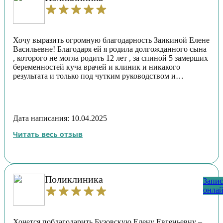
Хочу выразить огромную благодарность Заикиной Елене
Васильевне! Благодаря ей я родила долгожданного сына
, которого не могла родить 12 лет , за спиной 5 замерших
беременностей куча врачей и клиник и никакого
результата и только под чутким руководством и
указаниями Елены Васильевны я смогла стать мамой !
Благодарю еще раз от всего сердца !
Дата написания: 10.04.2025
Читать весь отзыв
Поликлиника
Запис
онла
Хочется поблагодарить Бузовскую Елену Евгеньевну –