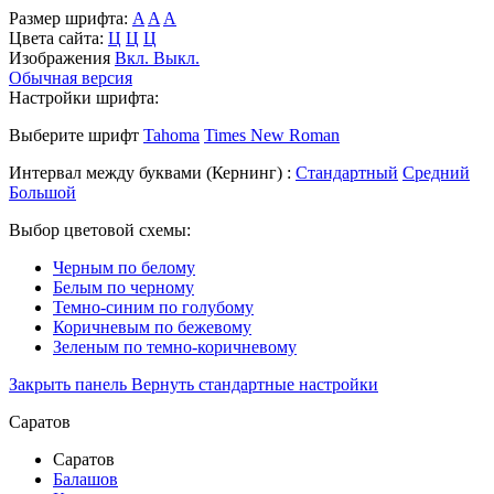
Размер шрифта:
A
A
A
Цвета сайта:
Ц
Ц
Ц
Изображения
Вкл.
Выкл.
Обычная версия
Настройки шрифта:
Выберите шрифт
Tahoma
Times New Roman
Интервал между буквами
(Кернинг)
:
Стандартный
Средний
Большой
Выбор цветовой схемы:
Черным по белому
Белым по черному
Темно-синим по голубому
Коричневым по бежевому
Зеленым по темно-коричневому
Закрыть панель
Вернуть стандартные настройки
Саратов
Саратов
Балашов