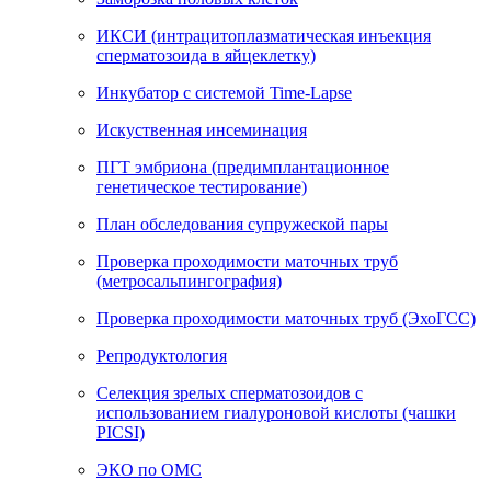
ИКСИ (интрацитоплазматическая инъекция
сперматозоида в яйцеклетку)
Инкубатор с системой Time-Lapse
Искуственная инсеминация
ПГТ эмбриона (предимплантационное
генетическое тестирование)
План обследования супружеской пары
Проверка проходимости маточных труб
(метросальпингография)
Проверка проходимости маточных труб (ЭхоГСС)
Репродуктология
Селекция зрелых сперматозоидов с
использованием гиалуроновой кислоты (чашки
PICSI)
ЭКО по ОМС