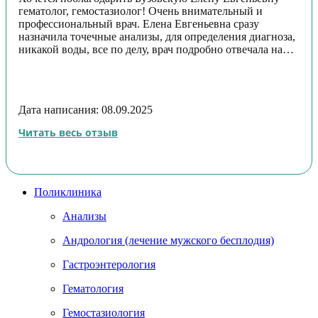
гематолог, гемостазиолог! Очень внимательный и
профессиональный врач. Елена Евгеньевна сразу
назначила точечные анализы, для определения диагноза,
никакой воды, все по делу, врач подробно отвечала на
все вопросы. Елена Евгеньевна уделяет должное
внимание пациенту, атмосфера была настолько
комфортной, насколько это возможно. Лучший врач,
которого я когда-либо встречала! Спасибо!
Дата написания: 08.09.2025
Читать весь отзыв
Поликлиника
Анализы
Андрология (лечение мужского бесплодия)
Гастроэнтерология
Гематология
Гемостазиология