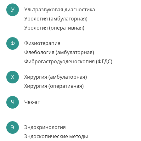
Подробнее
У
Ультразвуковая диагностика
Урология (амбулаторная)
Урология (оперативная)
Ф
Физиотерапия
Флебология (амбулаторная)
Фиброгастродуоденоскопия (ФГДС)
Х
Хирургия (амбулаторная)
Хирургия (оперативная)
ЛАЗЕРНОЕ ЛЕЧЕНИЕ
НЕДЕРЖАНИЯ МОЧИ
Ч
Чек-ап
Безопасность: отсутствие ожогов и перегрева
Э
Эндокринология
Высокая эффективность
Эндоскопические методы
Возвращение к обычной жизни сразу после процедуры