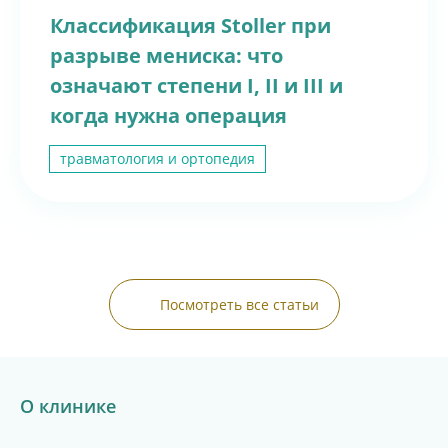
Диагностика женщины и мужчины
Индивидуальный подбор лечения
Классификация Stoller при
Консервативное лечение и методом ЭКО
разрыве мениска: что
Запись по телефону:
8(8452)34-43-88
означают степени I, II и III и
Подробнее
когда нужна операция
травматология и ортопедия
Посмотреть все статьи
ПРИСОЕДИНЯЙТЕСЬ
О клинике
К НАМ В MAX