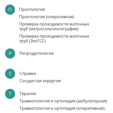
П
Проктология
Проктология (оперативная)
Проверка проходимости маточных
труб (метросальпингография)
Проверка проходимости маточных
труб (ЭхоГСС)
Р
Репродуктология
ЗАПИСЬ НА ПРИЁМ
ЧЕРЕЗ ЛИЧНЫЙ
С
Справки
КАБИНЕТ
Сосудистая хирургия
Подбор удобного времени приёма
Запись на консультации и диагностику
Т
Результаты проведенного обследования и
Терапия
консультаций
Травматология и ортопедия (амбулаторная)
Записаться онлайн
Травматология и ортопедия (оперативная)