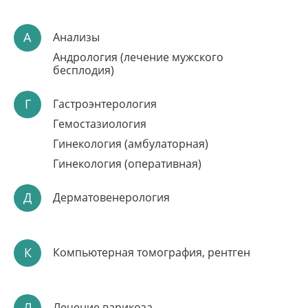
А
Анализы
Андрология (лечение мужского
бесплодия)
ОПЕРАЦИЯ ПРИ
Г
Гастроэнтерология
ВАЛЬГУСНОЙ
Гемостазиология
ДЕФОРМАЦИИ
Гинекология (амбулаторная)
СТОПЫ
Гинекология (оперативная)
Опытный хирург, кандидат медицинских наук
Современная методика
Д
Дерматовенерология
Комфортное пребывание в стационаре
Запись по телефону:
8(8452)66-03-03
Подробнее
К
Компьютерная томография, рентген
Л
Лечение варикоза