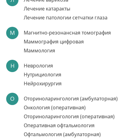
Лечение катаракты
Лечение патологии сетчатки глаза
М
Магнитно-резонансная томография
Маммография цифровая
Маммология
ЛАЗЕРНОЕ ЛЕЧЕНИЕ
Н
Неврология
ВАРИКОЗА ЗА 1 ДЕНЬ
Нутрициология
Нейрохирургия
Встречайте лето без тяжести в ногах
Без госпитализации, без наркоза
О
Оториноларингология (амбулаторная)
Методика с доказанной эффективностью
Онкология (оперативная)
Запись по телефону:
8(8452)66-03-03
Оториноларингология (оперативная)
Подробнее
Оперативная офтальмология
Офтальмология (амбулаторная)