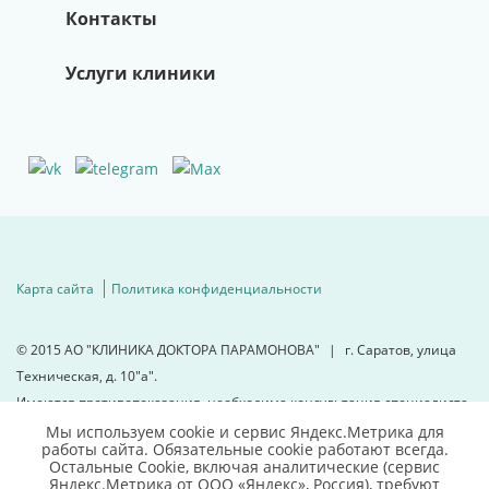
Контакты
Услуги клиники
Карта сайта
Политика конфиденциальности
© 2015
АО "КЛИНИКА ДОКТОРА ПАРАМОНОВА"
|
г. Саратов, улица
Техническая, д. 10"а".
Имеются противопоказания, необходима консультация специалиста.
Мы используем cookie и сервис Яндекс.Метрика для
работы сайта. Обязательные cookie работают всегда.
Для детальной информации
Остальные Сookie, включая аналитические (сервис
свяжитесь с нами
Яндекс.Метрика от ООО «Яндекс», Россия), требуют