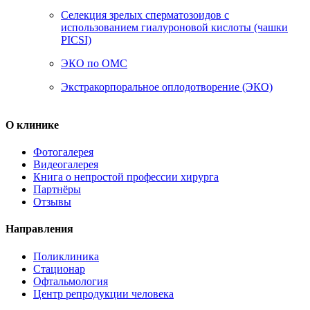
Селекция зрелых сперматозоидов с
использованием гиалуроновой кислоты (чашки
PICSI)
ЭКО по ОМС
Экстракорпоральное оплодотворение (ЭКО)
О клинике
Фотогалерея
Видеогалерея
Книга о непростой профессии хирурга
Партнёры
Отзывы
Направления
Поликлиника
Стационар
Офтальмология
Центр репродукции человека