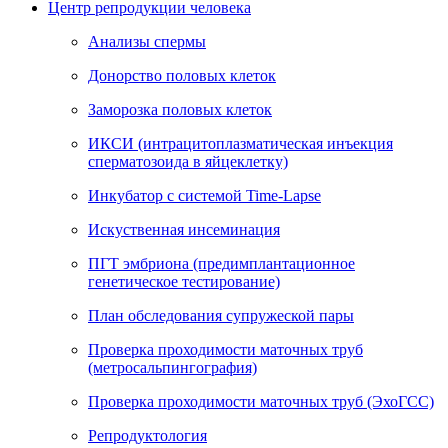
Центр репродукции человека
Анализы спермы
Донорство половых клеток
Заморозка половых клеток
ИКСИ (интрацитоплазматическая инъекция
сперматозоида в яйцеклетку)
Инкубатор с системой Time-Lapse
Искуственная инсеминация
ПГТ эмбриона (предимплантационное
генетическое тестирование)
План обследования супружеской пары
Проверка проходимости маточных труб
(метросальпингография)
Проверка проходимости маточных труб (ЭхоГСС)
Репродуктология