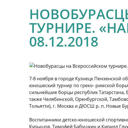
НОВОБУРАСЦ
ТУРНИРЕ. «НА
08.12.2018
7-8 ноября в городе Кузнецк Пензенской о
юношеский турнир по греко- римской борь
сильней­шие борцы республик Татарстана, Б
также Челябинской, Оренбургской, Тамбовс
Тольятти), г. Москва и ДЮСШ р. п. Новые Бу
Воспитанники детско-юно­шеской спортивн
Курышов, Тимофей Бабушкин и Кирилл Глу