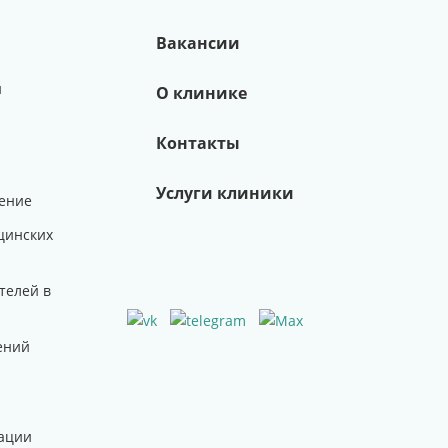
Вакансии
и
О клинике
Контакты
Услуги клиники
ение
цинских
телей в
ений
ации