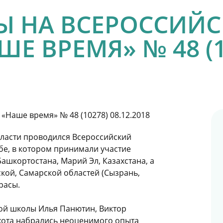
Ы НА ВСЕРОССИЙ
ШЕ ВРЕМЯ» № 48 (1
бласти про­водился Всероссийский
бе, в котором принимали участие
ашкортостана, Ма­рий Эл, Казахстана, а
кой, Самарской областей (Сызрань,
расы.
ой школы Илья Панютин, Виктор
хота набрались неоценимого опыта