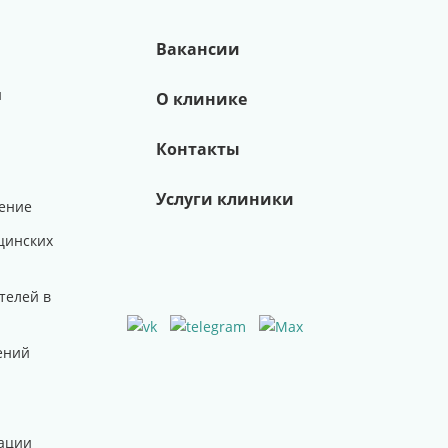
Вакансии
и
О клинике
Контакты
Услуги клиники
ение
цинских
телей в
ений
ации