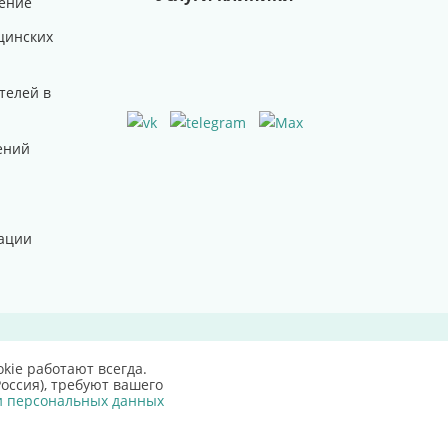
ение
цинских
телей в
ений
ации
Для детальной информации свяжитесь с нами
kie работают всегда.
оссия), требуют вашего
и персональных данных
52)34 43 88