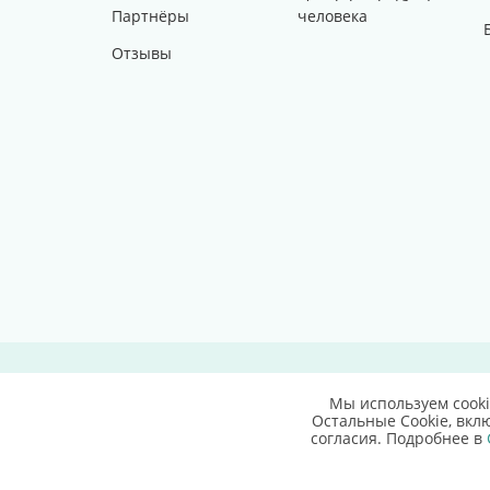
Партнёры
человека
Отзывы
Карта сайта
Политика конфиденциальности
Мы используем cooki
Остальные Сookie, вкл
согласия. Подробнее в
© 2015
АО "КЛИНИКА ДОКТОРА ПАРАМОНОВА"
Имеются противопоказания, необходима консуль