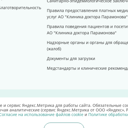
Санитарно-эпидемиологическое заключ
Благотворительность
Правила предоставления платных меди
услуг АО "Клиника доктора Парамонова"
Правила поведения пациентов и посети
АО "Клиника доктора Парамонова"
Надзорные органы и органы для обращ
(жалоб)
Документы для загрузки
Медстандарты и клинические рекоменд
e и сервис Яндекс.Метрика для работы сайта. Обязательные coo
ючая аналитические (сервис Яндекс.Метрика от ООО «Яндекс», Р
Согласие на использование файлов cookie
и
Политике обработк
8(84
|
г. Саратов, улица Техническая, д. 10"а".
тация специалиста.