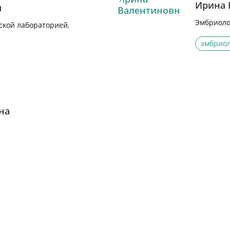
Ирина 
ч
Эмбриоло
кой лабораторией,
эмбриол
на