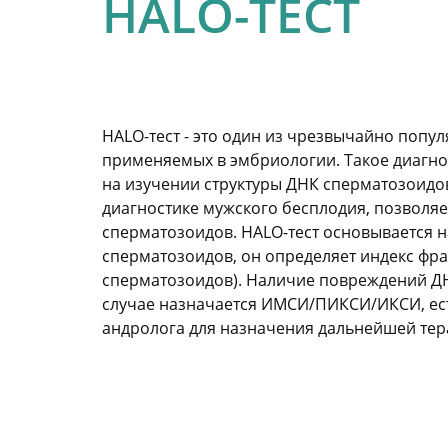
HALO-ТЕСТ
HALO-тест - это один из чрезвычайно попу
применяемых в эмбриологии. Такое диагно
на изучении структуры ДНК сперматозоидов
диагностике мужского бесплодия, позволя
сперматозоидов. HALO-тест основывается 
сперматозоидов, он определяет индекс фр
сперматозоидов). Наличие повреждений ДНК
случае назначается ИМСИ/ПИКСИ/ИКСИ, ест
андролога для назначения дальнейшей тер