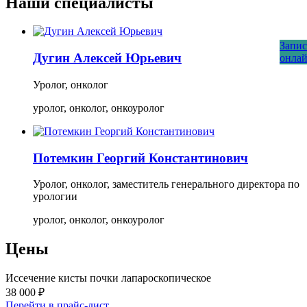
Наши специалисты
Запис
Дугин
Алексей Юрьевич
онла
Уролог, онколог
уролог, онколог, онкоуролог
Потемкин
Георгий Константинович
Уролог, онколог, заместитель генерального директора по
урологии
уролог, онколог, онкоуролог
Цены
Иссечение кисты почки лапароскопическое
38 000 ₽
Перейти в прайс-лист