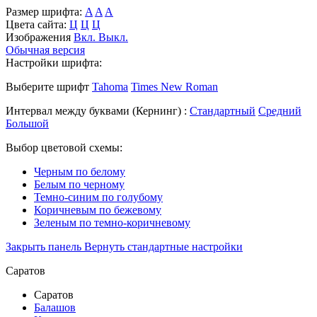
Размер шрифта:
A
A
A
Цвета сайта:
Ц
Ц
Ц
Изображения
Вкл.
Выкл.
Обычная версия
Настройки шрифта:
Выберите шрифт
Tahoma
Times New Roman
Интервал между буквами
(Кернинг)
:
Стандартный
Средний
Большой
Выбор цветовой схемы:
Черным по белому
Белым по черному
Темно-синим по голубому
Коричневым по бежевому
Зеленым по темно-коричневому
Закрыть панель
Вернуть стандартные настройки
Саратов
Саратов
Балашов