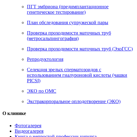
ПГТ эмбриона (предимплантационное
генетическое тестирование)
План обследования супружеской пары
Проверка проходимости маточных труб
(метросальпингография)
Проверка проходимости маточных труб (ЭхоГСС)
Репродуктология
Селекция зрелых сперматозоидов с
использованием гиалуроновой кислоты (чашки
PICSI)
ЭКО по ОМС
Экстракорпоральное оплодотворение (ЭКО)
О клинике
Фотогалерея
Видеогалерея
Книга о непростой профессии хирурга