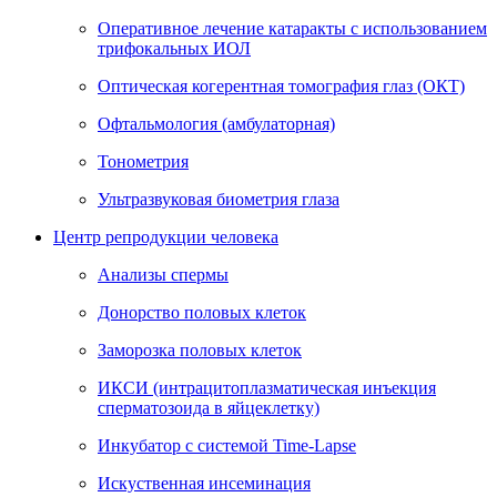
Оперативное лечение катаракты с использованием
трифокальных ИОЛ
Оптическая когерентная томография глаз (ОКТ)
Офтальмология (амбулаторная)
Тонометрия
Ультразвуковая биометрия глаза
Центр репродукции человека
Анализы спермы
Донорство половых клеток
Заморозка половых клеток
ИКСИ (интрацитоплазматическая инъекция
сперматозоида в яйцеклетку)
Инкубатор с системой Time-Lapse
Искуственная инсеминация