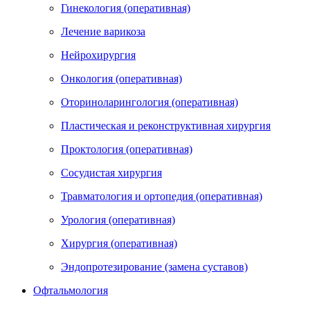
Гинекология (оперативная)
Лечение варикоза
Нейрохирургия
Онкология (оперативная)
Оториноларингология (оперативная)
Пластическая и реконструктивная хирургия
Проктология (оперативная)
Сосудистая хирургия
Травматология и ортопедия (оперативная)
Урология (оперативная)
Хирургия (оперативная)
Эндопротезирование (замена суставов)
Офтальмология