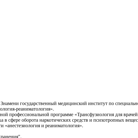
 Знамени государственный медицинский институт по специально
иология-реаниматология».
ной профессиональной программе «Трансфузиология для врачей
а в сфере оборота наркотических средств и психотропных вещес
 «анестезиология и реаниматология».
хранения".