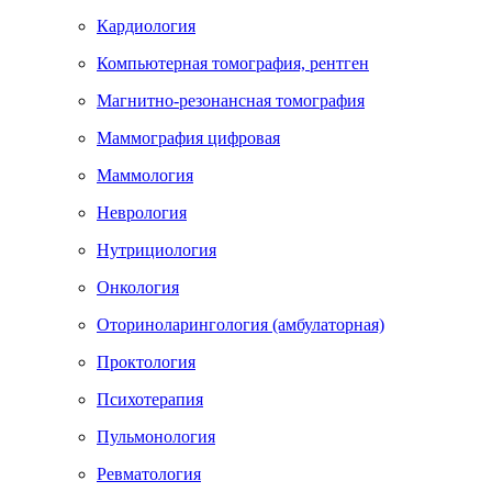
Кардиология
Компьютерная томография, рентген
Магнитно-резонансная томография
Маммография цифровая
Маммология
Неврология
Нутрициология
Онкология
Оториноларингология (амбулаторная)
Проктология
Психотерапия
Пульмонология
Ревматология