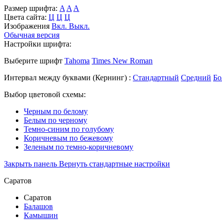
Размер шрифта:
A
A
A
Цвета сайта:
Ц
Ц
Ц
Изображения
Вкл.
Выкл.
Обычная версия
Настройки шрифта:
Выберите шрифт
Tahoma
Times New Roman
Интервал между буквами
(Кернинг)
:
Стандартный
Средний
Бо
Выбор цветовой схемы:
Черным по белому
Белым по черному
Темно-синим по голубому
Коричневым по бежевому
Зеленым по темно-коричневому
Закрыть панель
Вернуть стандартные настройки
Саратов
Саратов
Балашов
Камышин