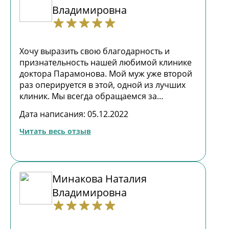
которым веришь безоговорочно. Здоровья
Владимировна
Вам, Георгий Константинович, Наталия
Владимировна, и дальнейших успехов в
вашей такой нужной профессии и
огромное спасибо!!! Процветания всей
Хочу выразить свою благодарность и
клиники Парамонова В. Ольга Рицкая
признательность нашей любимой клинике
доктора Парамонова. Мой муж уже второй
раз оперируется в этой, одной из лучших
клиник. Мы всегда обращаемся за
медицинской помощью только сюда, и по
Дата написания: 05.12.2022
поводу обследования, и по поводу
лечения. Высококлассные специалисты,
Читать весь отзыв
лучшая диагностическая база здесь.
Особая благодарность хирургу Михневичу
Вадиму Владимировичу, урологам
Потемкину Георгию Константиновичу,
Минакова Наталия
Бикбаеву Руслану Ренатовичу. Моему мужу
Владимировна
была успешно сделана двойная операция. .
Благодаря опыту высококлассного врача
УЗИ Капраловой Светланы Юрьевны был