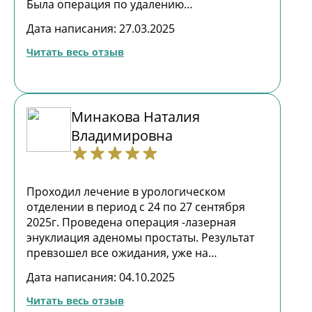
Шибаевой Светлане Александровне. И,
Была операция по удалению
конечно, не будем забывать о труде
новообразования на коже, в 87 лет сделали
Дата написания: 27.03.2025
уборщиц и нянечек, стараниями которых в
операцию. Я и мои родственники безмерно
клинике Парамонова так уютно и чисто.
благодарны за чуткое отношение в
Читать весь отзыв
Семья Кириченко
больнице, за внимательность, за желание
помочь. Спасибо большое и благодарность
каждому из них. Валентина Ивановна А.
Минакова Наталия
Владимировна
Проходил лечение в урологическом
отделении в период с 24 по 27 сентября
2025г. Проведена операция -лазерная
энуклиация аденомы простаты. Результат
превзошел все ожидания, уже на
следующий день после операции свободно
Дата написания: 04.10.2025
передвигался по палате, а через три дня
убыл домой. В палате все удобства рядом.
Читать весь отзыв