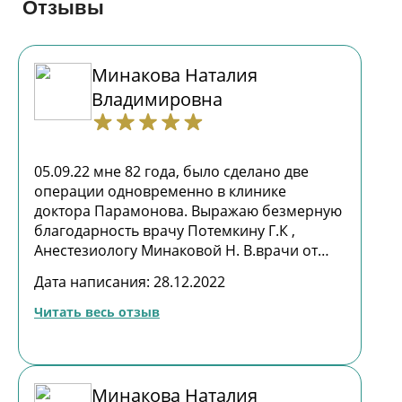
Отзывы
Минакова Наталия
Владимировна
05.09.22 мне 82 года, было сделано две
операции одновременно в клинике
доктора Парамонова. Выражаю безмерную
благодарность врачу Потемкину Г.К ,
Анестезиологу Минаковой Н. В.врачи от
Бога с золотыми руками за их огромное
Дата написания: 28.12.2022
мастерство и профессионализм в своем
деле, за внимание и заботу о своих
Читать весь отзыв
пациентах. Это врачи современные и
квалифицированные. Провели операцию
отлично. Очень хочется, чтобы больше
было таких высококлассных специалистов,
Минакова Наталия