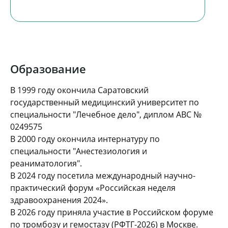
Персонал клиники, с которым приходилось
общаться, внимательный и
доброжелательный. Особую благодарность
хочу выразить врачам Потемкину Георгию
Константиновичу, Минаковой Наталье
Владимировне , персоналу отделения
Образование
реанимации , медицинским сестрам
которые ежедневно выполняли процедуры,
В 1999 году окончила Саратовский
связанные с лечением. Ваш
государственный медицинский университет по
профессионализм создает благоприятную
обстановку , ощущение надежности и
специальности "Лечебное дело", диплом АВС №
уверенности в том, что все выполняется
0249575
правильно. А это в свою очередь создает
В 2000 году окончила интернатуру по
хорошее настроение, что способствует
специальности "Анестезиология и
быстрейшему выздоровлению. Всем
реаниматология".
спасибо, здоровья и удачи в жизни!
В 2024 году посетила международный научно-
практический форум «Российская неделя
здравоохранения 2024».
В 2026 году приняла участие в Российском форуме
по тромбозу и гемостазу (РФТГ-2026) в Москве.