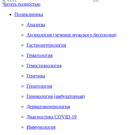
В 2022 году награждена нагрудным знаком "Отличник
Читать полностью
здравоохранения".
Имеет высшую квалификационную категорию по
Поликлиника
специальности «Ультразвуковая диагностика» и сертификат
по ультразвуковой диагностике.
Анализы
Андрология (лечение мужского бесплодия)
Гастроэнтерология
Гематология
Гемостазиология
Генетика
Гепатология
Гинекология (амбулаторная)
Дерматовенерология
Диагностика COVID-19
Иммунология