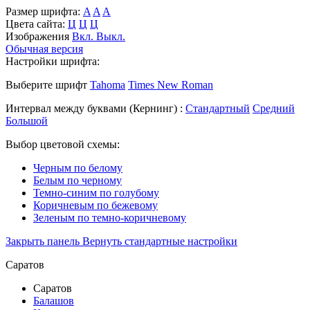
Размер шрифта:
A
A
A
Цвета сайта:
Ц
Ц
Ц
Изображения
Вкл.
Выкл.
Обычная версия
Настройки шрифта:
Выберите шрифт
Tahoma
Times New Roman
Интервал между буквами
(Кернинг)
:
Стандартный
Средний
Большой
Выбор цветовой схемы:
Черным по белому
Белым по черному
Темно-синим по голубому
Коричневым по бежевому
Зеленым по темно-коричневому
Закрыть панель
Вернуть стандартные настройки
Саратов
Саратов
Балашов