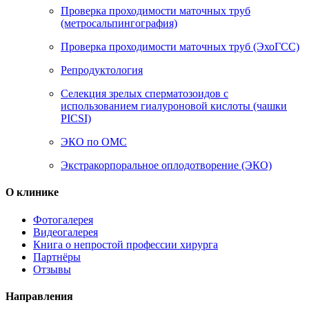
Проверка проходимости маточных труб
(метросальпингография)
Проверка проходимости маточных труб (ЭхоГСС)
Репродуктология
Селекция зрелых сперматозоидов с
использованием гиалуроновой кислоты (чашки
PICSI)
ЭКО по ОМС
Экстракорпоральное оплодотворение (ЭКО)
О клинике
Фотогалерея
Видеогалерея
Книга о непростой профессии хирурга
Партнёры
Отзывы
Направления