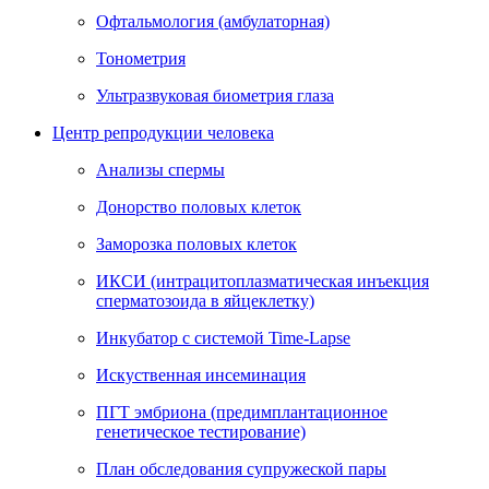
Офтальмология (амбулаторная)
Тонометрия
Ультразвуковая биометрия глаза
Центр репродукции человека
Анализы спермы
Донорство половых клеток
Заморозка половых клеток
ИКСИ (интрацитоплазматическая инъекция
сперматозоида в яйцеклетку)
Инкубатор с системой Time-Lapse
Искуственная инсеминация
ПГТ эмбриона (предимплантационное
генетическое тестирование)
План обследования супружеской пары