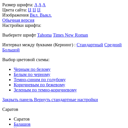
Размер шрифта:
A
A
A
Цвета сайта:
Ц
Ц
Ц
Изображения
Вкл.
Выкл.
Обычная версия
Настройки шрифта:
Выберите шрифт
Tahoma
Times New Roman
Интервал между буквами
(Кернинг)
:
Стандартный
Средний
Большой
Выбор цветовой схемы:
Черным по белому
Белым по черному
Темно-синим по голубому
Коричневым по бежевому
Зеленым по темно-коричневому
Закрыть панель
Вернуть стандартные настройки
Саратов
Саратов
Балашов