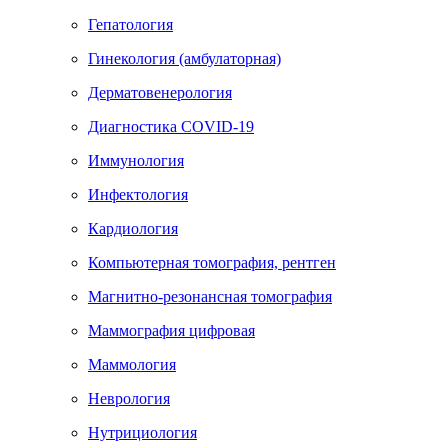
Гепатология
Гинекология (амбулаторная)
Дерматовенерология
Диагностика COVID-19
Иммунология
Инфектология
Кардиология
Компьютерная томография, рентген
Магнитно-резонансная томография
Маммография цифровая
Маммология
Неврология
Нутрициология