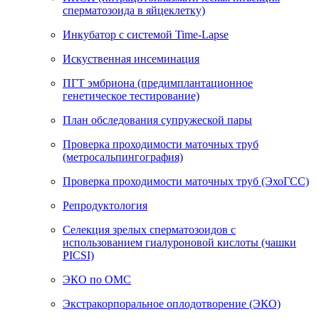
сперматозоида в яйцеклетку)
Инкубатор с системой Time-Lapse
Искуственная инсеминация
ПГТ эмбриона (предимплантационное
генетическое тестирование)
План обследования супружеской пары
Проверка проходимости маточных труб
(метросальпингография)
Проверка проходимости маточных труб (ЭхоГСС)
Репродуктология
Селекция зрелых сперматозоидов с
использованием гиалуроновой кислоты (чашки
PICSI)
ЭКО по ОМС
Экстракорпоральное оплодотворение (ЭКО)