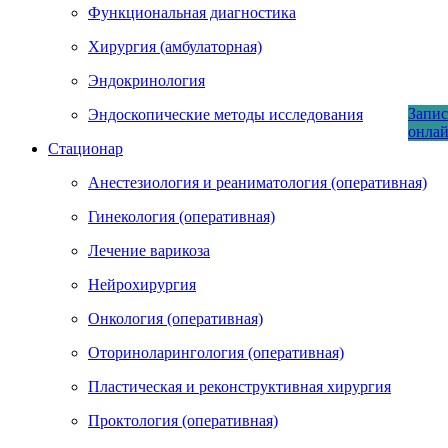
Функциональная диагностика
Хирургия (амбулаторная)
Эндокринология
Запис
Эндоскопические методы исследования
онла
Стационар
Анестезиология и реаниматология (оперативная)
Гинекология (оперативная)
Лечение варикоза
Нейрохирургия
Онкология (оперативная)
Оториноларингология (оперативная)
Пластическая и реконструктивная хирургия
Проктология (оперативная)