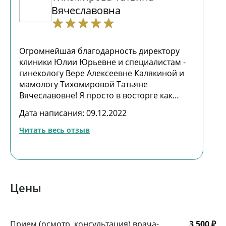
Вячеславовна
Огромнейшая благодарность директору
клиники Юлии Юрьевне и специалистам -
гинекологу Вере Алексеевне Калякиной и
мамологу Тихомировой Татьяне
Вячеславовне! Я просто в восторге как
врачи быстро и искренне откликнулись и с
Дата написания: 09.12.2022
пониманием отнеслись к моей непростой
ситуации. Уделили свое время и внимание
Читать весь отзыв
и оказали оперативную и бесценную
помощь! Это не просто громкие слова. Мое
состояние здоровья очень непростое и как
знать, возможно они спасли жизнь еще
одному человеку. И человечку:) Как
Цены
хорошо, что есть такие люди и такие врачи!
значит есть надежда. Спасибо! Юлия
Бадикова
Прием (осмотр, консультация) врача-
3 500 ₽