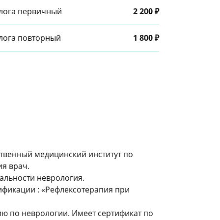
олога первичный
2 200 ₽
олога повторный
1 800 ₽
ственный медицинский институт по
я врач.
иальности неврология.
ификации : «Рефлексотерапия при
ю по неврологии. Имеет сертификат по