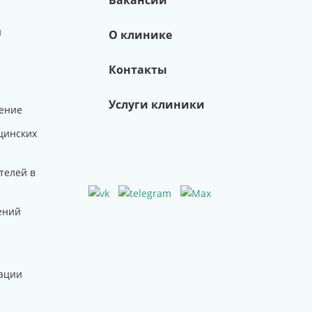
Вакансии
и
О клинике
Контакты
Услуги клиники
ение
цинских
телей в
ений
ации