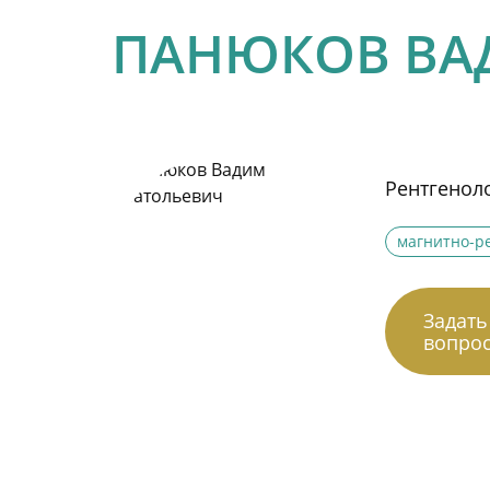
ПАНЮКОВ ВА
Рентгенол
магнитно-р
Задать
вопро