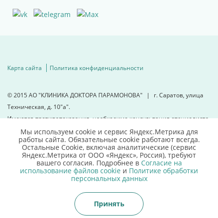
Карта сайта
Политика конфиденциальности
© 2015
АО "КЛИНИКА ДОКТОРА ПАРАМОНОВА"
|
г. Саратов, улица
Техническая, д. 10"а".
Имеются противопоказания, необходима консультация специалиста.
Мы используем cookie и сервис Яндекс.Метрика для
работы сайта. Обязательные cookie работают всегда.
Для детальной информации
Остальные Сookie, включая аналитические (сервис
свяжитесь с нами
Яндекс.Метрика от ООО «Яндекс», Россия), требуют
вашего согласия. Подробнее в
Согласие на
использование файлов cookie
и
Политике обработки
8 (8452)66 03 03
персональных данных
Принять
Записаться онлайн
Позвонить