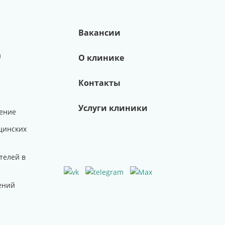
Вакансии
и
О клинике
Контакты
Услуги клиники
ение
цинских
телей в
ений