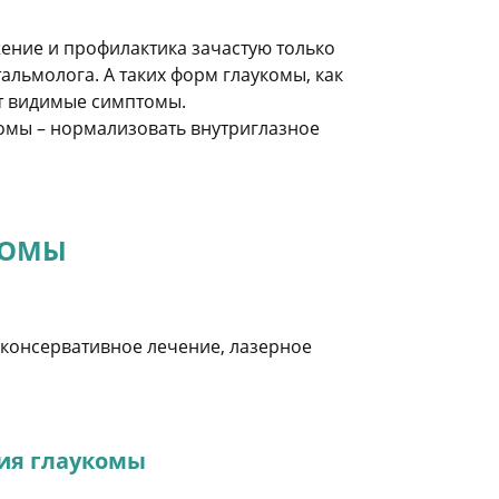
ение и профилактика зачастую только
льмолога. А таких форм глаукомы, как
т видимые симптомы.
комы – нормализовать внутриглазное
КОМЫ
 консервативное лечение, лазерное
ия глаукомы