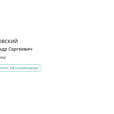
ОВСКИЙ
ндр Сергеевич
лог
олог, офтальмохирург