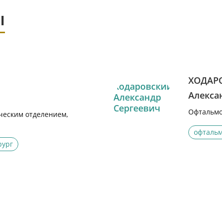
ы
ХОДАР
Алекса
Офтальмо
еским отделением,
офтальм
рург