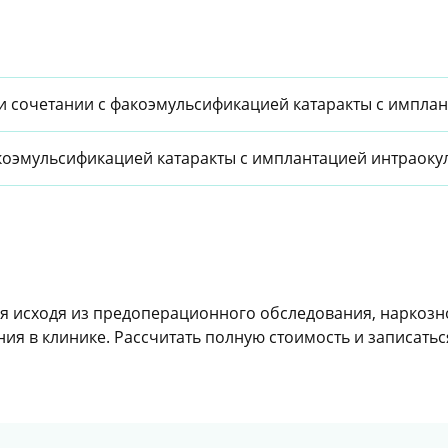
 сочетании с факоэмульсификацией катаракты с импла
акоэмульсификацией катаракты с имплантацией интраок
я исходя из предоперационного обследования, наркозн
ия в клинике. Рассчитать полную стоимость и записать