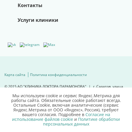
Контакты
Услуги клиники
Карта сайта
Политика конфиденциальности
© 2015
АО "КЛИНИКА ДОКТОРА ПАРАМОНОВА"
|
г. Саратов, улица
Техническая, д. 10"а".
Мы используем cookie и сервис Яндекс.Метрика для
Имеются противопоказания, необходима консультация специалиста.
работы сайта. Обязательные cookie работают всегда.
Остальные Сookie, включая аналитические (сервис
Для детальной информации
Яндекс.Метрика от ООО «Яндекс», Россия), требуют
свяжитесь с нами
вашего согласия. Подробнее в
Согласие на
использование файлов cookie
и
Политике обработки
8 (8452)66 03 03
персональных данных