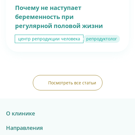
Диагностика женщины и мужчины
Индивидуальный подбор лечения
Почему не наступает
Консервативное лечение и методом ЭКО
беременность при
Запись по телефону:
8(8452)34-43-88
регулярной половой жизни
Подробнее
центр репродукции человека
репродуктолог
Посмотреть все статьи
О клинике
ПРИСОЕДИНЯЙТЕСЬ
Направления
К НАМ В MAX