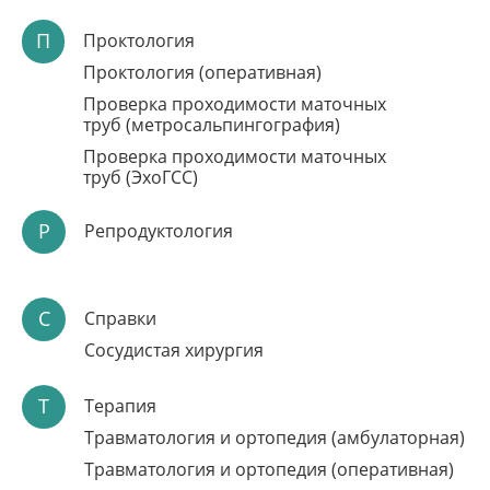
П
Проктология
Проктология (оперативная)
Проверка проходимости маточных
труб (метросальпингография)
Проверка проходимости маточных
труб (ЭхоГСС)
Р
Репродуктология
ЗАПИСЬ НА ПРИЁМ
ЧЕРЕЗ ЛИЧНЫЙ
С
Справки
КАБИНЕТ
Сосудистая хирургия
Подбор удобного времени приёма
Запись на консультации и диагностику
Т
Результаты проведенного обследования и
Терапия
консультаций
Травматология и ортопедия (амбулаторная)
Записаться онлайн
Травматология и ортопедия (оперативная)