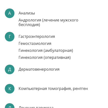
А
Анализы
Андрология (лечение мужского
бесплодия)
ОПЕРАЦИЯ ПРИ
Г
Гастроэнтерология
ВАЛЬГУСНОЙ
Гемостазиология
ДЕФОРМАЦИИ
Гинекология (амбулаторная)
СТОПЫ
Гинекология (оперативная)
Опытный хирург, кандидат медицинских наук
Современная методика
Д
Дерматовенерология
Комфортное пребывание в стационаре
Запись по телефону:
8(8452)66-03-03
Подробнее
К
Компьютерная томография, рентген
Л
Лечение варикоза