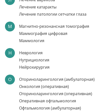
Лечение катаракты
Лечение патологии сетчатки глаза
М
Магнитно-резонансная томография
Маммография цифровая
Маммология
ЛАЗЕРНОЕ ЛЕЧЕНИЕ
Н
Неврология
ВАРИКОЗА ЗА 1 ДЕНЬ
Нутрициология
Нейрохирургия
Встречайте лето без тяжести в ногах
Без госпитализации, без наркоза
О
Оториноларингология (амбулаторная)
Методика с доказанной эффективностью
Онкология (оперативная)
Запись по телефону:
8(8452)66-03-03
Оториноларингология (оперативная)
Подробнее
Оперативная офтальмология
Офтальмология (амбулаторная)