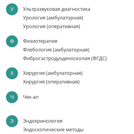
Подробнее
У
Ультразвуковая диагностика
Урология (амбулаторная)
Урология (оперативная)
Ф
Физиотерапия
Флебология (амбулаторная)
Фиброгастродуоденоскопия (ФГДС)
Х
Хирургия (амбулаторная)
Хирургия (оперативная)
ЛАЗЕРНОЕ ЛЕЧЕНИЕ
НЕДЕРЖАНИЯ МОЧИ
Ч
Чек-ап
Безопасность: отсутствие ожогов и перегрева
Э
Эндокринология
Высокая эффективность
Эндоскопические методы
Возвращение к обычной жизни сразу после процедуры