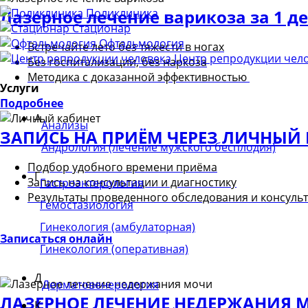
Лазерное лечение варикоза за 1 д
Поликлиника
Стационар
Офтальмология
Встречайте лето без тяжести в ногах
Центр репродукции чел
Без госпитализации, без наркоза
Методика с доказанной эффективностью
Услуги
Подробнее
А
Анализы
ЗАПИСЬ НА ПРИЁМ ЧЕРЕЗ ЛИЧНЫЙ
Андрология (лечение мужского бесплодия)
Подбор удобного времени приёма
Г
Запись на консультации и диагностику
Гастроэнтерология
Результаты проведенного обследования и консуль
Гемостазиология
Гинекология (амбулаторная)
Записаться онлайн
Гинекология (оперативная)
Д
Дерматовенерология
ЛАЗЕРНОЕ ЛЕЧЕНИЕ НЕДЕРЖАНИЯ 
К