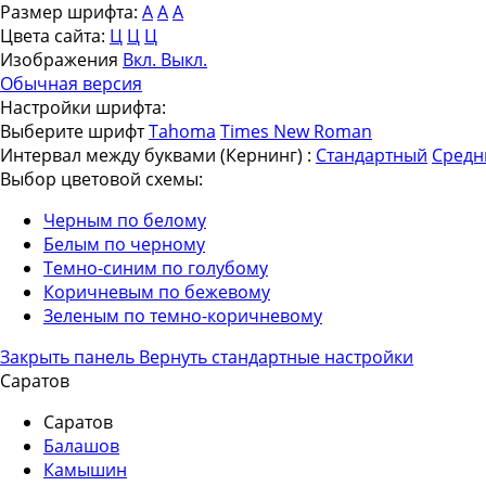
Размер шрифта:
A
A
A
Цвета сайта:
Ц
Ц
Ц
Изображения
Вкл.
Выкл.
Обычная версия
Настройки шрифта:
Выберите шрифт
Tahoma
Times New Roman
Интервал между буквами
(Кернинг)
:
Стандартный
Средн
Выбор цветовой схемы:
Черным по белому
Белым по черному
Темно-синим по голубому
Коричневым по бежевому
Зеленым по темно-коричневому
Закрыть панель
Вернуть стандартные настройки
Саратов
Саратов
Балашов
Камышин