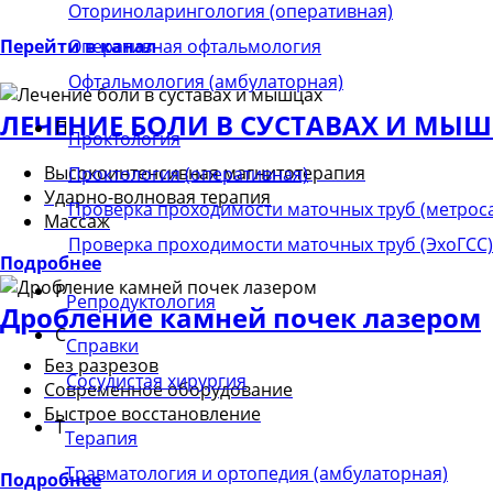
Оториноларингология (оперативная)
Оперативная офтальмология
Перейти в канал
Офтальмология (амбулаторная)
ЛЕЧЕНИЕ БОЛИ В СУСТАВАХ И МЫ
П
Проктология
Высокоинтенсивная магнитотерапия
Проктология (оперативная)
Ударно-волновая терапия
Проверка проходимости маточных труб (метрос
Массаж
Проверка проходимости маточных труб (ЭхоГСС)
Подробнее
Р
Репродуктология
Дробление камней почек лазером
С
Справки
Без разрезов
Сосудистая хирургия
Современное оборудование
Быстрое восстановление
Т
Терапия
Травматология и ортопедия (амбулаторная)
Подробнее