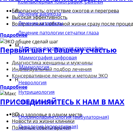
Компьютерная томография, рентген
Л
Безопасность: отсутствие ожогов и перегрева
Лечение варикоза
Высокая эффективность
Лечение катаракты
Возвращение к обычной жизни сразу после проце
Лечение патологии сетчатки глаза
Подробнее
М
Магнитно-резонансная томография
Первый шаг к Вашему счастью
Маммография цифровая
Диагностика женщины и мужчины
Маммология
Индивидуальный подбор лечения
Консервативное лечение и методом ЭКО
Н
Неврология
Подробнее
Нутрициология
ПРИСОЕДИНЯЙТЕСЬ К НАМ В MAX
Нейрохирургия
О
Всё о здоровье в одном месте
Оториноларингология (амбулаторная)
Новости из жизни клиники
Онкология (оперативная)
Полезные советы врачей