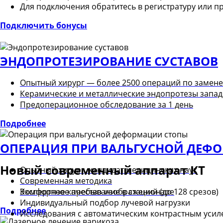
Для подключения обратитесь в регистратуру или п
Подключить бонусы
ЭНДОПРОТЕЗИРОВАНИЕ СУСТАВОВ
Опытный хирург — более 2500 операций по замене
Керамические и металлические эндопротезы запад
Предоперационное обследование за 1 день
Подробнее
ОПЕРАЦИЯ ПРИ ВАЛЬГУСНОЙ ДЕФ
Новый современный аппарат КТ
Опытный хирург, кандидат медицинских наук
Современная методика
Комфортное пребывание в стационаре
Экспертное качество изображений (до 128 срезов)
Индивидуальный подбор лучевой нагрузки
Подробнее
Исследования с автоматическим контрастным уси