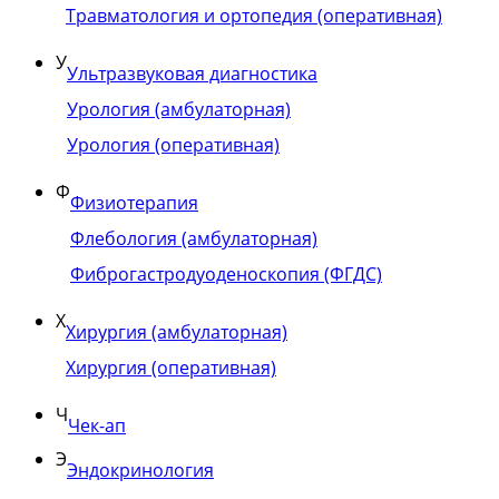
Травматология и ортопедия (оперативная)
У
Ультразвуковая диагностика
Урология (амбулаторная)
Урология (оперативная)
Ф
Физиотерапия
Флебология (амбулаторная)
Фиброгастродуоденоскопия (ФГДС)
Х
Хирургия (амбулаторная)
Хирургия (оперативная)
Ч
Чек-ап
Э
Эндокринология