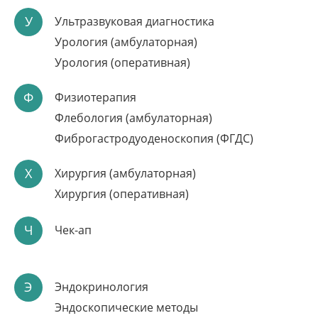
Подробнее
У
Ультразвуковая диагностика
Урология (амбулаторная)
Урология (оперативная)
Ф
Физиотерапия
Флебология (амбулаторная)
Фиброгастродуоденоскопия (ФГДС)
Х
Хирургия (амбулаторная)
Хирургия (оперативная)
ЛАЗЕРНОЕ ЛЕЧЕНИЕ
НЕДЕРЖАНИЯ МОЧИ
Ч
Чек-ап
Безопасность: отсутствие ожогов и перегрева
Э
Эндокринология
Высокая эффективность
Эндоскопические методы
Возвращение к обычной жизни сразу после процедуры