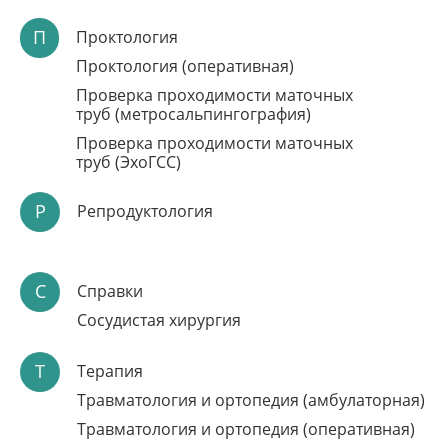
П
Проктология
Проктология (оперативная)
Проверка проходимости маточных
труб (метросальпингография)
Проверка проходимости маточных
труб (ЭхоГСС)
Р
Репродуктология
ЗАПИСЬ НА ПРИЁМ
ЧЕРЕЗ ЛИЧНЫЙ
С
Справки
КАБИНЕТ
Сосудистая хирургия
Подбор удобного времени приёма
Запись на консультации и диагностику
Т
Результаты проведенного обследования и
Терапия
консультаций
Травматология и ортопедия (амбулаторная)
Записаться онлайн
Травматология и ортопедия (оперативная)