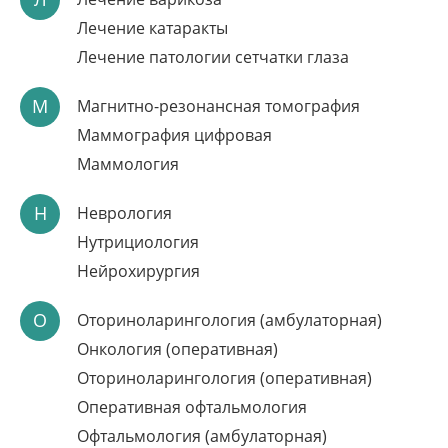
Лечение катаракты
Лечение патологии сетчатки глаза
М
Магнитно-резонансная томография
Маммография цифровая
Маммология
ЛАЗЕРНОЕ ЛЕЧЕНИЕ
Н
Неврология
ВАРИКОЗА ЗА 1 ДЕНЬ
Нутрициология
Нейрохирургия
Встречайте лето без тяжести в ногах
Без госпитализации, без наркоза
О
Оториноларингология (амбулаторная)
Методика с доказанной эффективностью
Онкология (оперативная)
Запись по телефону:
8(8452)66-03-03
Оториноларингология (оперативная)
Подробнее
Оперативная офтальмология
Офтальмология (амбулаторная)