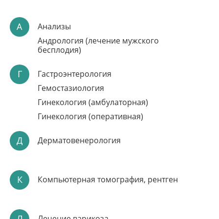
А
Анализы
Андрология (лечение мужского
бесплодия)
ОПЕРАЦИЯ ПРИ
Г
Гастроэнтерология
ВАЛЬГУСНОЙ
Гемостазиология
ДЕФОРМАЦИИ
Гинекология (амбулаторная)
СТОПЫ
Гинекология (оперативная)
Опытный хирург, кандидат медицинских наук
Современная методика
Д
Дерматовенерология
Комфортное пребывание в стационаре
Запись по телефону:
8(8452)66-03-03
Подробнее
К
Компьютерная томография, рентген
Л
Лечение варикоза