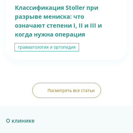
Диагностика женщины и мужчины
Индивидуальный подбор лечения
Классификация Stoller при
Консервативное лечение и методом ЭКО
разрыве мениска: что
Запись по телефону:
8(8452)34-43-88
означают степени I, II и III и
Подробнее
когда нужна операция
травматология и ортопедия
Посмотреть все статьи
ПРИСОЕДИНЯЙТЕСЬ
О клинике
К НАМ В MAX