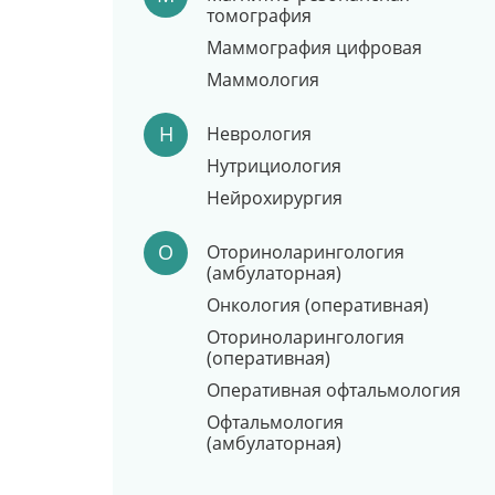
томография
Маммография цифровая
Маммология
Н
Неврология
Нутрициология
Нейрохирургия
О
Оториноларингология
(амбулаторная)
Онкология (оперативная)
Оториноларингология
(оперативная)
Оперативная офтальмология
Офтальмология
(амбулаторная)