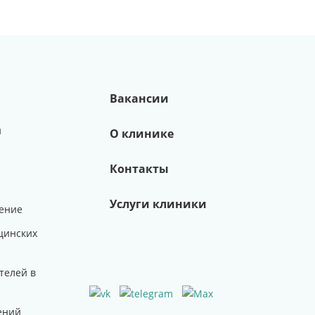
Вакансии
и
О клинике
Контакты
Услуги клиники
ение
цинских
телей в
ений