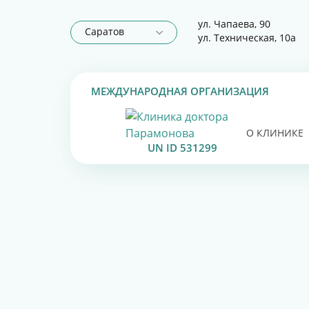
ул. Чапаева, 90
Саратов
ул. Техническая, 10а
МЕЖДУНАРОДНАЯ ОРГАНИЗАЦИЯ
О КЛИНИКЕ
UN ID 531299
ПОЛУЧАЙТЕ 
ЭНДОПРОТЕЗ
ОПЕРАЦИЯ П
ЛАЗЕРНОЕ ЛЕ
ЗАПИСЬ НА 
ЛАЗЕРНОЕ ЛЕ
ПЕРВЫЙ ШАГ
ПРИСОЕДИНЯ
ЛЕЧЕНИЕ БОЛ
ДРОБЛЕНИЕ 