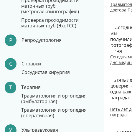
Проверка проходимости
Травматол
маточных труб
доктора П
(метросальпингография)
Проверка проходимости
маточных труб (ЭхоГСС)
Р
Репродуктология
Сегодня м
дня медиц
С
Справки
Сосудистая хирургия
Т
Терапия
Травматология и ортопедия
(амбулаторная)
Пять лет 
Травматология и ортопедия
награда.
(оперативная)
У
Ультразвуковая