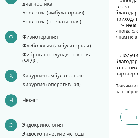
диагностика
Урология (амбулаторная)
Урология (оперативная)
Иногда сл
Ф
Физиотерапия
к нам не в
Флебология (амбулаторная)
Фиброгастродуоденоскопия
(ФГДС)
Х
Хирургия (амбулаторная)
Хирургия (оперативная)
Получили 
партнёров
Ч
Чек-ап
Э
Эндокринология
Эндоскопические методы