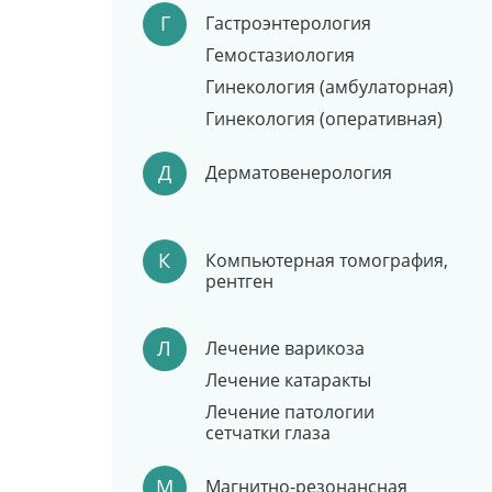
Г
Гастроэнтерология
Гемостазиология
Гинекология (амбулаторная)
Гинекология (оперативная)
Д
Дерматовенерология
К
Компьютерная томография,
рентген
Л
Лечение варикоза
Лечение катаракты
Лечение патологии
сетчатки глаза
М
Магнитно-резонансная