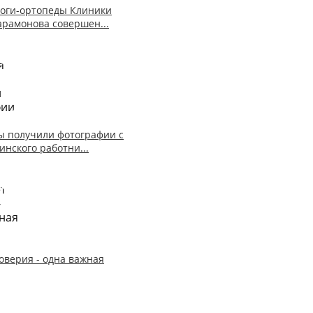
оги-ортопеды Клиники
арамонова совершен...
ы получили фотографии с
инского работни...
доверия - одна важная