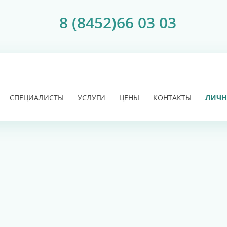
8 (8452)66 03 03
СПЕЦИАЛИСТЫ
УСЛУГИ
ЦЕНЫ
КОНТАКТЫ
ЛИЧН
БОНУСЫ ЗА
ИРОВАНИЕ
РИ
ЧЕНИЕ
ПРИЁМ
ЧЕНИЕ
 К ВАШЕМУ
ЙТЕСЬ К
И В
КАМНЕЙ