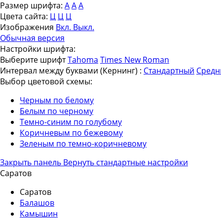
Размер шрифта:
A
A
A
Цвета сайта:
Ц
Ц
Ц
Изображения
Вкл.
Выкл.
Обычная версия
Настройки шрифта:
Выберите шрифт
Tahoma
Times New Roman
Интервал между буквами
(Кернинг)
:
Стандартный
Средн
Выбор цветовой схемы:
Черным по белому
Белым по черному
Темно-синим по голубому
Коричневым по бежевому
Зеленым по темно-коричневому
Закрыть панель
Вернуть стандартные настройки
Саратов
Саратов
Балашов
Камышин