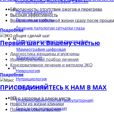
Компьютерная томография, рентген
Л
Безопасность: отсутствие ожогов и перегрева
Лечение варикоза
Высокая эффективность
Лечение катаракты
Возвращение к обычной жизни сразу после проце
Лечение патологии сетчатки глаза
Подробнее
М
Магнитно-резонансная томография
Первый шаг к Вашему счастью
Маммография цифровая
Диагностика женщины и мужчины
Маммология
Индивидуальный подбор лечения
Консервативное лечение и методом ЭКО
Н
Неврология
Подробнее
Нутрициология
ПРИСОЕДИНЯЙТЕСЬ К НАМ В MAX
Нейрохирургия
О
Всё о здоровье в одном месте
Оториноларингология (амбулаторная)
Новости из жизни клиники
Онкология (оперативная)
Полезные советы врачей