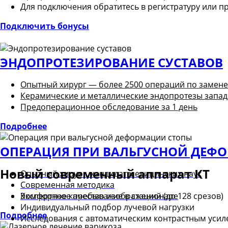
Для подключения обратитесь в регистратуру или п
Подключить бонусы
ЭНДОПРОТЕЗИРОВАНИЕ СУСТАВОВ
Опытный хирург — более 2500 операций по замене
Керамические и металлические эндопротезы запад
Предоперационное обследование за 1 день
Подробнее
ОПЕРАЦИЯ ПРИ ВАЛЬГУСНОЙ ДЕФ
Новый современный аппарат КТ
Опытный хирург, кандидат медицинских наук
Современная методика
Комфортное пребывание в стационаре
Экспертное качество изображений (до 128 срезов)
Индивидуальный подбор лучевой нагрузки
Подробнее
Исследования с автоматическим контрастным уси