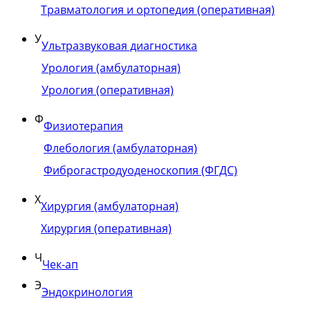
Травматология и ортопедия (оперативная)
У
Ультразвуковая диагностика
Урология (амбулаторная)
Урология (оперативная)
Ф
Физиотерапия
Флебология (амбулаторная)
Фиброгастродуоденоскопия (ФГДС)
Х
Хирургия (амбулаторная)
Хирургия (оперативная)
Ч
Чек-ап
Э
Эндокринология