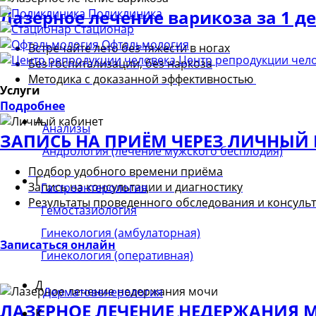
Лазерное лечение варикоза за 1 д
Поликлиника
Стационар
Офтальмология
Встречайте лето без тяжести в ногах
Центр репродукции чел
Без госпитализации, без наркоза
Методика с доказанной эффективностью
Услуги
Подробнее
А
Анализы
ЗАПИСЬ НА ПРИЁМ ЧЕРЕЗ ЛИЧНЫЙ
Андрология (лечение мужского бесплодия)
Подбор удобного времени приёма
Г
Запись на консультации и диагностику
Гастроэнтерология
Результаты проведенного обследования и консуль
Гемостазиология
Гинекология (амбулаторная)
Записаться онлайн
Гинекология (оперативная)
Д
Дерматовенерология
ЛАЗЕРНОЕ ЛЕЧЕНИЕ НЕДЕРЖАНИЯ 
К