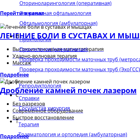
Оториноларингология (оперативная)
Оперативная офтальмология
Перейти в канал
Офтальмология (амбулаторная)
ЛЕЧЕНИЕ БОЛИ В СУСТАВАХ И МЫ
П
Проктология
Высокоинтенсивная магнитотерапия
Проктология (оперативная)
Ударно-волновая терапия
Проверка проходимости маточных труб (метрос
Массаж
Проверка проходимости маточных труб (ЭхоГСС)
Подробнее
Р
Репродуктология
Дробление камней почек лазером
С
Справки
Без разрезов
Сосудистая хирургия
Современное оборудование
Быстрое восстановление
Т
Терапия
Травматология и ортопедия (амбулаторная)
Подробнее