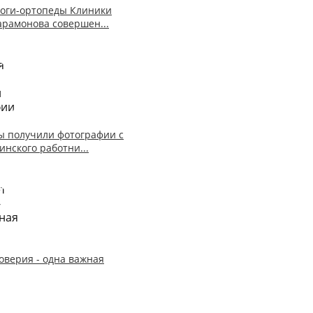
оги-ортопеды Клиники
арамонова совершен...
ы получили фотографии с
инского работни...
доверия - одна важная