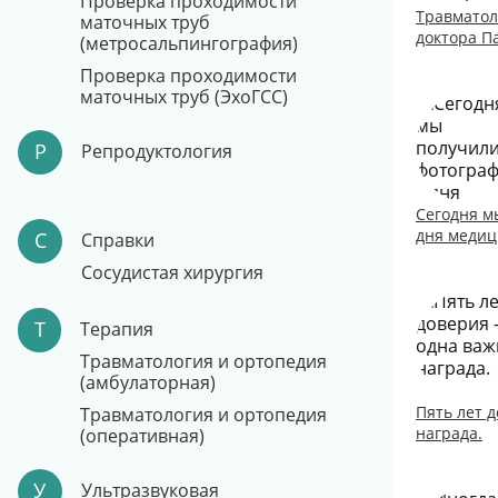
Проверка проходимости
Травматол
маточных труб
доктора П
(метросальпингография)
Проверка проходимости
маточных труб (ЭхоГСС)
Р
Репродуктология
Сегодня м
дня медиц
С
Справки
Сосудистая хирургия
Т
Терапия
Травматология и ортопедия
(амбулаторная)
Пять лет 
Травматология и ортопедия
награда.
(оперативная)
У
Ультразвуковая