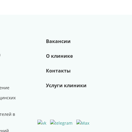
Вакансии
и
О клинике
Контакты
Услуги клиники
ение
цинских
телей в
ений