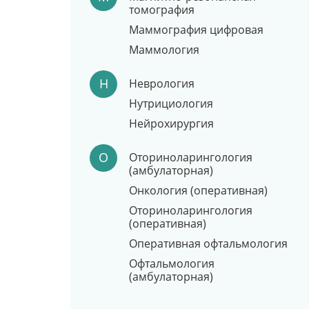
томография
Маммография цифровая
Маммология
Н
Неврология
Нутрициология
Нейрохирургия
О
Оториноларингология
(амбулаторная)
Онкология (оперативная)
Оториноларингология
(оперативная)
Оперативная офтальмология
Офтальмология
(амбулаторная)