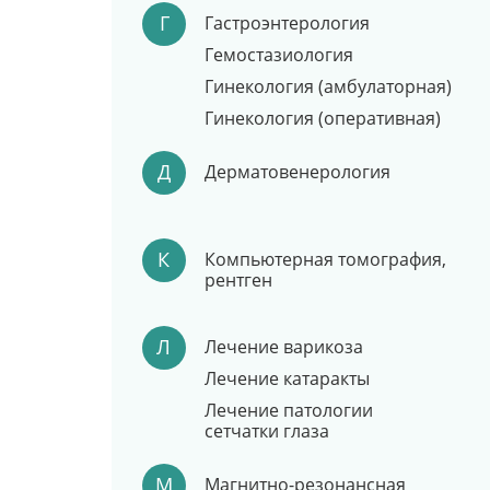
Г
Гастроэнтерология
Гемостазиология
Гинекология (амбулаторная)
Гинекология (оперативная)
Д
Дерматовенерология
К
Компьютерная томография,
рентген
Л
Лечение варикоза
Лечение катаракты
Лечение патологии
сетчатки глаза
М
Магнитно-резонансная