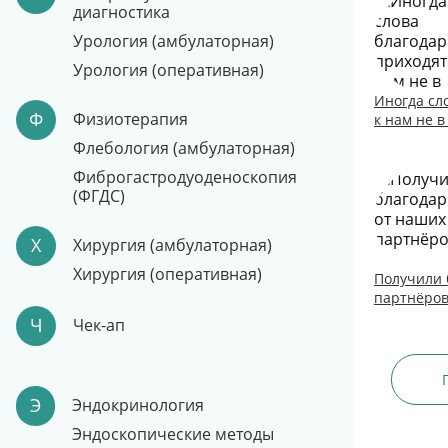
диагностика
Урология (амбулаторная)
Урология (оперативная)
Иногда сл
Ф
Физиотерапия
к нам не в
Флебология (амбулаторная)
Фиброгастродуоденоскопия
(ФГДС)
Х
Хирургия (амбулаторная)
Хирургия (оперативная)
Получили 
партнёров
Ч
Чек-ап
Э
Эндокринология
Эндоскопические методы