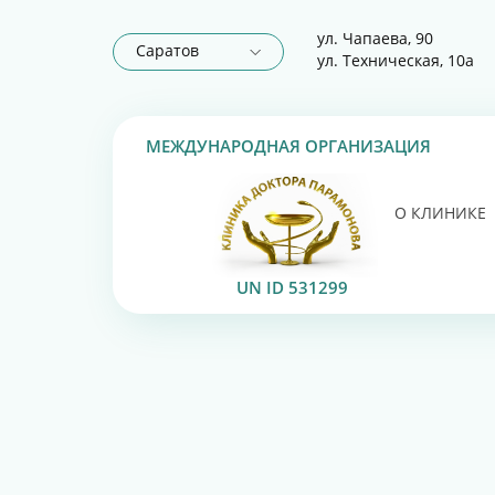
ул. Чапаева, 90
Саратов
ул. Техническая, 10а
МЕЖДУНАРОДНАЯ ОРГАНИЗАЦИЯ
О КЛИНИКЕ
UN ID 531299
ПОЛУЧАЙТЕ 
ЭНДОПРОТЕЗ
ОПЕРАЦИЯ П
ЛАЗЕРНОЕ ЛЕ
ЗАПИСЬ НА 
ЛАЗЕРНОЕ ЛЕ
ПЕРВЫЙ ШАГ
ПРИСОЕДИНЯ
ЛЕЧЕНИЕ БОЛ
ДРОБЛЕНИЕ 