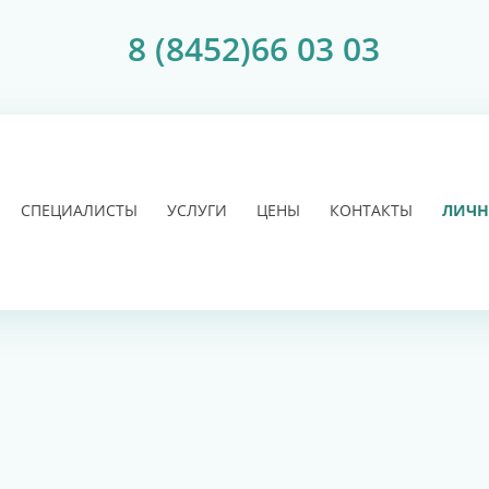
8 (8452)66 03 03
СПЕЦИАЛИСТЫ
УСЛУГИ
ЦЕНЫ
КОНТАКТЫ
ЛИЧН
БОНУСЫ ЗА
ИРОВАНИЕ
РИ
ЧЕНИЕ
ПРИЁМ
ЧЕНИЕ
 К ВАШЕМУ
ЙТЕСЬ К
И В
КАМНЕЙ