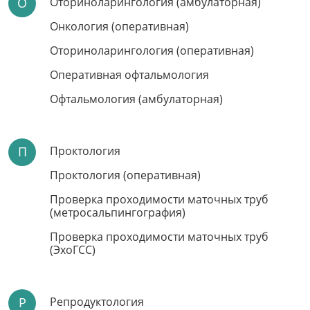
О
Оториноларингология (амбулаторная)
Онкология (оперативная)
Оториноларингология (оперативная)
Оперативная офтальмология
Офтальмология (амбулаторная)
П
Проктология
ЗАПИСЬ НА ПРИЁМ
Проктология (оперативная)
ЧЕРЕЗ ЛИЧНЫЙ
Проверка проходимости маточных труб
КАБИНЕТ
(метросальпингография)
Подбор удобного времени приёма
Проверка проходимости маточных труб
Запись на консультации и диагностику
(ЭхоГСС)
Результаты проведенного обследования и
консультаций
Записаться онлайн
Р
Репродуктология