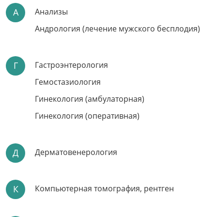
А
Анализы
Андрология (лечение мужского бесплодия)
Г
Гастроэнтерология
ОПЕРАЦИЯ ПРИ
ВАЛЬГУСНОЙ
Гемостазиология
ДЕФОРМАЦИИ
Гинекология (амбулаторная)
СТОПЫ
Гинекология (оперативная)
Опытный хирург, кандидат медицинских наук
Современная методика
Комфортное пребывание в стационаре
Д
Дерматовенерология
Запись по телефону:
8(8452)66-03-03
Подробнее
К
Компьютерная томография, рентген