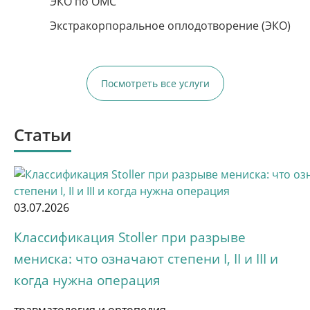
Диагностика женщины и мужчины
ЭКО по ОМС
Индивидуальный подбор лечения
Экстракорпоральное оплодотворение (ЭКО)
Консервативное лечение и методом ЭКО
Запись по телефону:
8(8452)34-43-88
Подробнее
Посмотреть все услуги
Статьи
03.07.2026
Классификация Stoller при разрыве
мениска: что означают степени I, II и III и
ПРИСОЕДИНЯЙТЕСЬ
К
когда нужна операция
НАМ В MAX