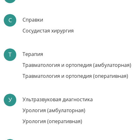
Подробнее
С
Справки
Сосудистая хирургия
Т
Терапия
Травматология и ортопедия (амбулаторная)
Травматология и ортопедия (оперативная)
ЛАЗЕРНОЕ ЛЕЧЕНИЕ
У
Ультразвуковая диагностика
НЕДЕРЖАНИЯ МОЧИ
Урология (амбулаторная)
Урология (оперативная)
Безопасность: отсутствие ожогов и перегрева
Высокая эффективность
Возвращение к обычной жизни сразу после процедуры