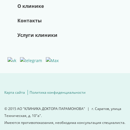
ЛЕЧЕНИЕ БОЛИ
В
О клинике
СУСТАВАХ И
МЫШЦАХ
Контакты
Высокоинтенсивная магнитотерапия
Услуги клиники
Ударно-волновая терапия
Массаж
Запись по телефону:
8 (8452) 66-03-03
Подробнее
Карта сайта
Политика конфиденциальности
© 2015
АО "КЛИНИКА ДОКТОРА ПАРАМОНОВА"
|
г. Саратов, улица
Техническая, д. 10"а".
Имеются противопоказания, необходима консультация специалиста.