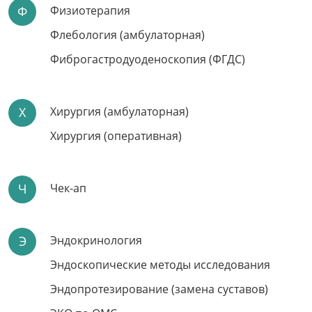
Запись по телефону:
8 (8452) 66-03-03
Ф
Физиотерапия
Флебология (амбулаторная)
Подробнее
Фиброгастродуоденоскопия (ФГДС)
Х
Хирургия (амбулаторная)
Хирургия (оперативная)
Ч
Чек-ап
Э
Эндокринология
Первый шаг к
Вашему счастью
Эндоскопические методы исследования
Эндопротезирование (замена суставов)