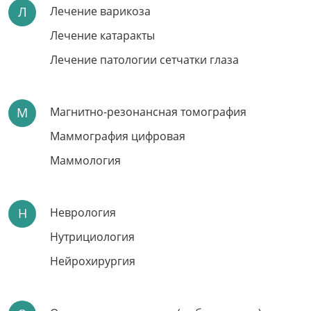
Л
Лечение варикоза
Лечение катаракты
Лечение патологии сетчатки глаза
М
Магнитно-резонансная томография
Лазерное лечение
Маммография цифровая
варикоза за 1 день
Маммология
Встречайте лето без тяжести в ногах
Н
Неврология
Без госпитализации, без наркоза
Методика с доказанной эффективностью
Нутрициология
Запись по телефону:
8(8452)66-03-03
Нейрохирургия
Подробнее