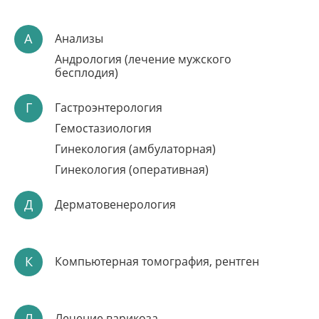
А
Анализы
Андрология (лечение мужского
бесплодия)
Г
Гастроэнтерология
Гемостазиология
Гинекология (амбулаторная)
Гинекология (оперативная)
Д
Дерматовенерология
К
Компьютерная томография, рентген
Л
Лечение варикоза