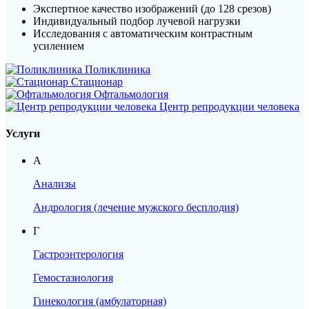
Экспертное качество изображений (до 128 срезов)
Индивидуальный подбор лучевой нагрузки
Исследования с автоматическим контрастным
усилением
Поликлиника
Стационар
ЭНДОПРОТЕЗИРОВАНИЕ
Офтальмология
Центр репродукции человека
СУСТАВОВ
Услуги
Опытный хирург — более 2500 операций по
А
замене суставов
Керамические и металлические эндопротезы
Анализы
западных и европейских производителей
Предоперационное обследование за 1 день
Андрология (лечение мужского бесплодия)
Запись по телефону:
8(8452)66-03-03
Г
Подробнее
Гастроэнтерология
Гемостазиология
Гинекология (амбулаторная)