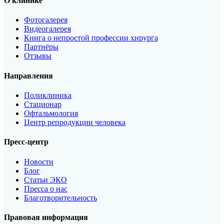
ПРИСОЕДИНЯЙТЕСЬ
К
О клинике
НАМ В MAX
Фотогалерея
Видеогалерея
Книга о непростой профессии хирурга
Всё о здоровье в одном месте
Партнёры
Новости из жизни клиники
Отзывы
Полезные советы врачей
Направления
Перейти в канал
Поликлиника
Подробнее
Стационар
Офтальмология
Центр репродукции человека
Пресс-центр
Новости
Блог
Статьи ЭКО
Пресса о нас
Благотворительность
Правовая информация