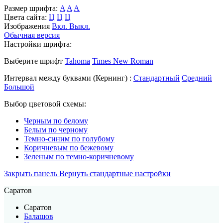
Размер шрифта:
A
A
A
Цвета сайта:
Ц
Ц
Ц
Изображения
Вкл.
Выкл.
Обычная версия
Настройки шрифта:
Выберите шрифт
Tahoma
Times New Roman
Интервал между буквами
(Кернинг)
:
Стандартный
Средний
Большой
Выбор цветовой схемы:
Черным по белому
Белым по черному
Темно-синим по голубому
Коричневым по бежевому
Зеленым по темно-коричневому
Закрыть панель
Вернуть стандартные настройки
Саратов
Саратов
Балашов