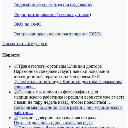
Высокая эффективность
Эндоскопические методы исследования
Возвращение к обычной жизни сразу после
Эндопротезирование (замена суставов)
процедуры
Запись по телефону:
8 (8452) 66-03-03
ЭКО по ОМС
Подробнее
Экстракорпоральное оплодотворение (ЭКО)
Посмотреть все услуги
Новости
Травматологи-ортопеды Клиники доктора Парамонова
совершен...
Сегодня мы получили фотографии с дня медицинского
Первый шаг к
работни...
Вашему счастью
Пять лет доверия - одна важная награда.