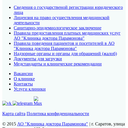
Сведения о государственой регистрации юридического
лица
ЛЕЧЕНИЕ БОЛИ
В
Лицензия на право осуществления медицинской
деятельности
СУСТАВАХ И
Санитарно-эпидемиологическое заключение
Правила предоставления платных медицинских услуг
МЫШЦАХ
АО "Клиника доктора Парамонова"
Правила поведения пациентов и посетителей в АО
"Клиника доктора Парамонова"
Высокоинтенсивная магнитотерапия
Надзорные органы и органы для обращений (жалоб)
Ударно-волновая терапия
Документы для загрузки
Массаж
Медстандарты и клинические рекомендации
Запись по телефону:
8 (8452) 66-03-03
Подробнее
Вакансии
О клинике
Контакты
Услуги клиники
Карта сайта
Политика конфиденциальности
© 2015
АО "Клиника доктора Парамонова"
|
г. Саратов, улица