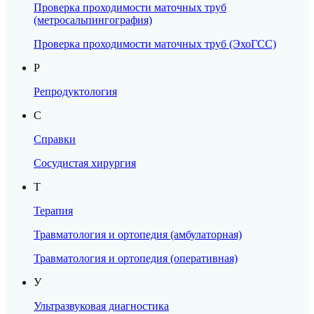
Проверка проходимости маточных труб
(метросальпингография)
Проверка проходимости маточных труб (ЭхоГСС)
Р
Репродуктология
С
Справки
Сосудистая хирургия
Т
ЗАПИСЬ НА ПРИЁМ
Терапия
ЧЕРЕЗ ЛИЧНЫЙ
Травматология и ортопедия (амбулаторная)
КАБИНЕТ
Травматология и ортопедия (оперативная)
У
Подбор удобного времени приёма
Запись на консультации и диагностику
Ультразвуковая диагностика