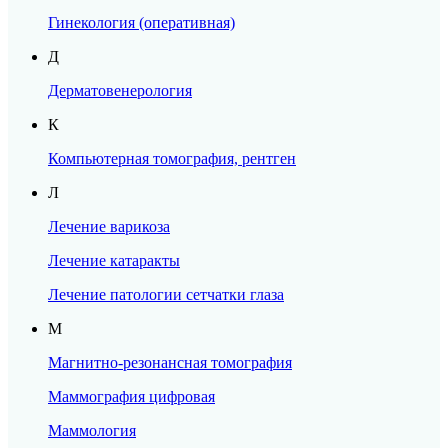
Гинекология (оперативная)
Д
Дерматовенерология
К
Компьютерная томография, рентген
ОПЕРАЦИЯ ПРИ
Л
ВАЛЬГУСНОЙ
Лечение варикоза
ДЕФОРМАЦИИ
Лечение катаракты
СТОПЫ
Лечение патологии сетчатки глаза
М
Опытный хирург, кандидат медицинских
наук
Магнитно-резонансная томография
Современная методика
Подробнее
Маммография цифровая
Комфортное пребывание в стационаре
Запись по телефону:
8(8452)66-03-03
Маммология